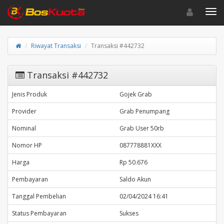
Toggle navigat
Toggl
Riwayat Transaksi
Transaksi #442732
Transaksi #442732
Jenis Produk
Gojek Grab
Provider
Grab Penumpang
Nominal
Grab User 50rb
Nomor HP
087778881XXX
Harga
Rp 50.676
Pembayaran
Saldo Akun
Tanggal Pembelian
02/04/2024 16:41
Status Pembayaran
Sukses