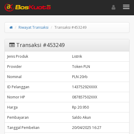
Toggle navigat
Toggl
Riwayat Transaksi
Transaksi #453249
Transaksi #453249
Jenis Produk
Listrik
Provider
Token PLN
Nominal
PLN 20rb
ID Pelanggan
14375292XXXX
Nomor HP
087857502XXX
Harga
Rp 20.950
Pembayaran
Saldo Akun
Tanggal Pembelian
20/04/2025 16:27