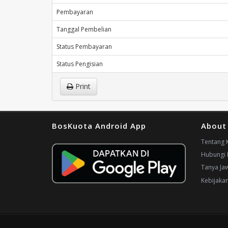
Pembayaran
Tanggal Pembelian
Status Pembayaran
Status Pengisian
Print
BosKuota Android App
About
Tentang 
Hubungi 
Tanya Ja
Kebijaka