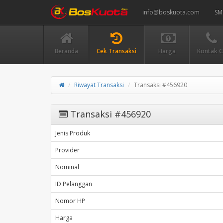
info@boskuota.com
SM
Beranda
Cek Transaksi
Harga
Kontak C
Riwayat Transaksi
Transaksi #456920
Transaksi #456920
Jenis Produk
Provider
Nominal
ID Pelanggan
Nomor HP
Harga