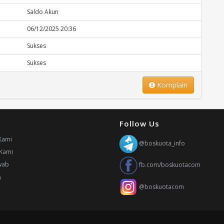
Saldo Akun
06/12/2025 20:36
Sukses
Sukses
Komplain
Follow Us
Kami
@boskuota_info
Kami
wab
fb.com/boskuotacom
n
@boskuotacom