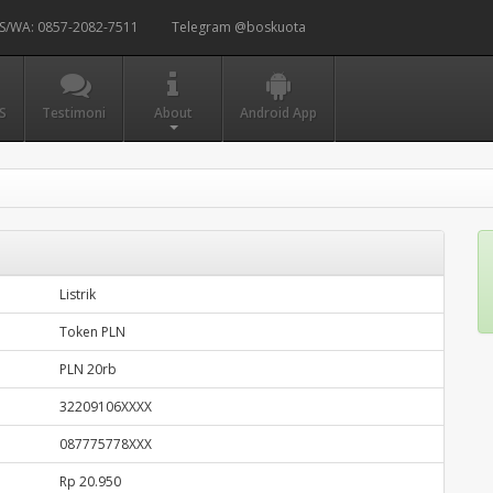
S/WA: 0857-2082-7511
Telegram @boskuota
S
Testimoni
About
Android App
Listrik
Token PLN
PLN 20rb
32209106XXXX
087775778XXX
Rp 20.950