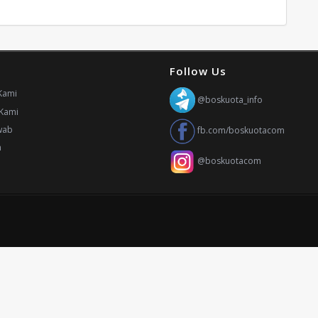
Follow Us
Kami
@boskuota_info
Kami
wab
fb.com/boskuotacom
n
@boskuotacom