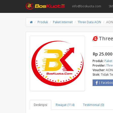
info@boskuota.com
SM
Produk
Paket Internet
Three Data AON
AON
Three
Rp 25.000
Produk:
Paket 
Provider:
Thre
Voucher:
AON
Stok:
Tidak T
Facebo
Deskripsi
Riwayat (114)
Testimonial (0)