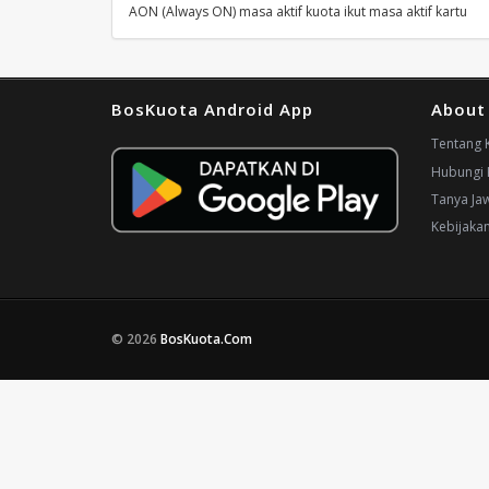
AON (Always ON) masa aktif kuota ikut masa aktif kartu
BosKuota Android App
About
Tentang 
Hubungi 
Tanya Ja
Kebijaka
© 2026
BosKuota.Com