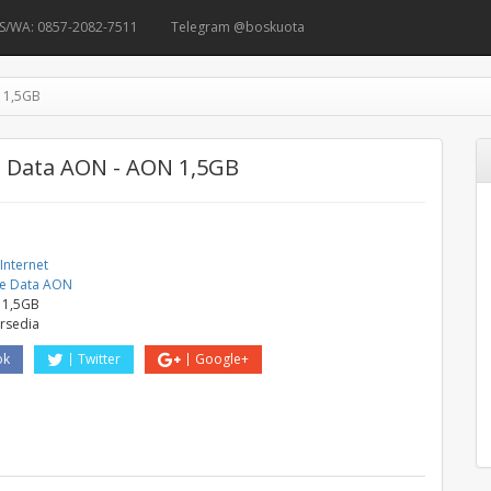
S/WA: 0857-2082-7511
Telegram @boskuota
 1,5GB
 Data AON - AON 1,5GB
Internet
e Data AON
 1,5GB
ersedia
ok
Twitter
Google+