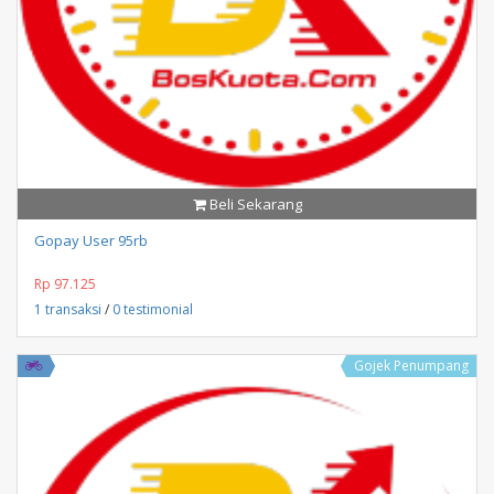
Beli Sekarang
Gopay User 95rb
Rp 97.125
1 transaksi
/
0 testimonial
Gojek Penumpang