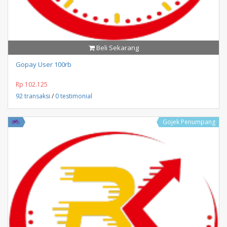
Beli Sekarang
Gopay User 100rb
Rp 102.125
92 transaksi
/
0 testimonial
Gojek Penumpang