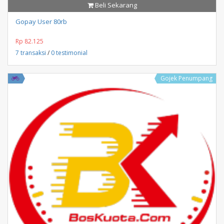
Beli Sekarang
Gopay User 80rb
Rp 82.125
7 transaksi
/
0 testimonial
Gojek Penumpang