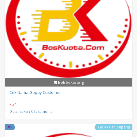
Beli Sekarang
Cek Nama Gopay Customer
Rp 1
0 transaksi
/
0 testimonial
Gojek Penumpang