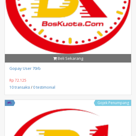
Beli Sekarang
Gopay User 70rb
Rp 72.125
10 transaksi
/
0 testimonial
Gojek Penumpang