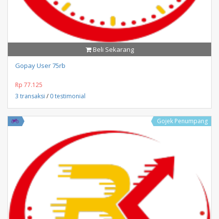
Beli Sekarang
Gopay User 75rb
Rp 77.125
3 transaksi
/
0 testimonial
Gojek Penumpang