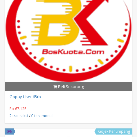
Beli Sekarang
Gopay User 65rb
Rp 67.125
2 transaksi
/
0 testimonial
Gojek Penumpang