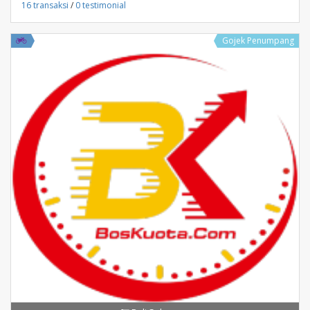
16 transaksi
/
0 testimonial
Gojek Penumpang