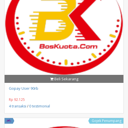
Beli Sekarang
Gopay User 90rb
Rp 92.125
4 transaksi
/
0 testimonial
Gojek Penumpang