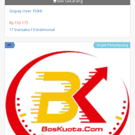
Beli Sekarang
Gopay User 150rb
Rp 152.175
17 transaksi
/
0 testimonial
Gojek Penumpang