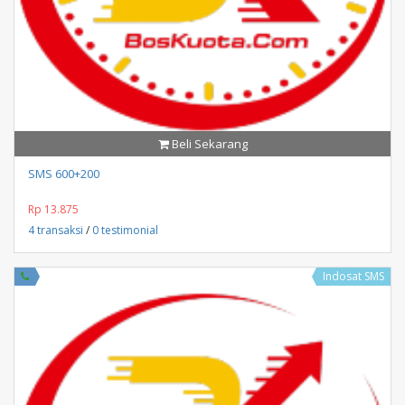
Beli Sekarang
SMS 600+200
Rp 13.875
4 transaksi
/
0 testimonial
Indosat SMS