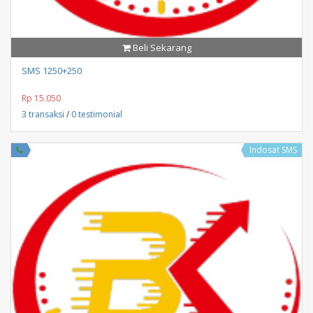
Beli Sekarang
SMS 1250+250
Rp 15.050
3 transaksi
/
0 testimonial
Indosat SMS