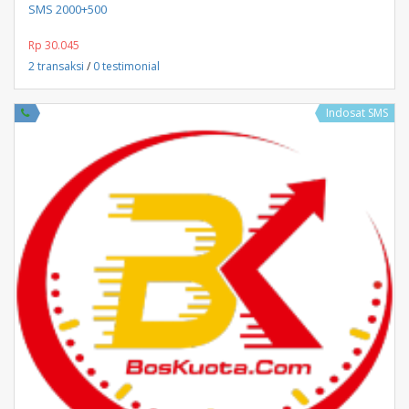
SMS 2000+500
Rp 30.045
2 transaksi
/
0 testimonial
Indosat SMS