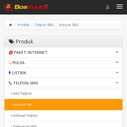
Toggle navigat
Toggl
Produk
Telpon SMS
Indosat SMS
Produk
PAKET INTERNET
PULSA
LISTRIK
TELPON SMS
» Axis Telpon
» Indosat SMS
» Indosat Telpon
» Telkomsel SMS